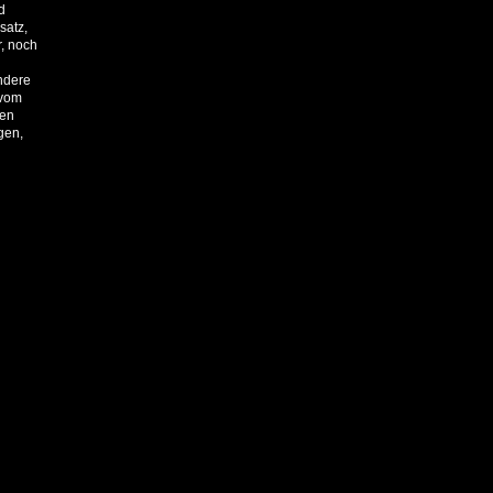
d
satz,
r, noch
ndere
 vom
ten
gen,