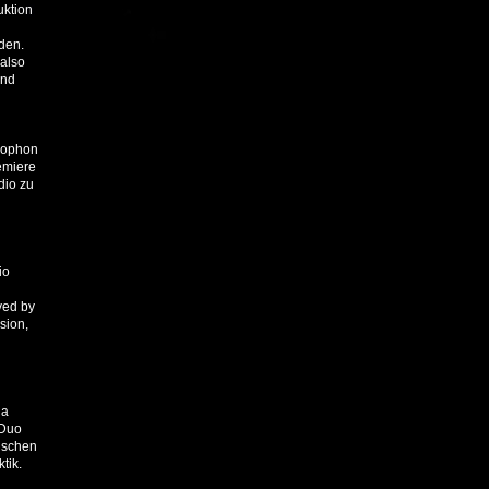
uktion
rden.
 also
und
nophon
emiere
dio zu
io
ved by
sion,
ja
 Duo
tischen
tik.