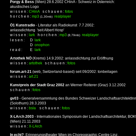
Porgy & Bess
(Wien) 28.6.2002 CHinA - Schweiz in Österreich:
akustisches Logo
w i s s e n :
CHinA
s c h a u e n :
fotos
h o r c h e n :
mp3
realplayer
(1,30mb)
Ö1 Kunstradio
- Literatur als Radiokunst 7.7.2002:
anlassdichtung 'seit Albert Hosp'
w i s s e n :
lark
h o r c h e n :
mp3
realplayer
(8,79mb)
l e s e n :
D
lark
D
onophon
r e a d :
E
lark
Artothek NÖ
(Krems) 14.9.2002: anlassdichtung zur Eröffnung
w i s s e n :
artothek
s c h a u e n :
fotos
forum.art-21
(web, Switzerland-based) seit 09/2002: tonbeilagen
w i s s e n :
art.21
Kunstpreis der Stadt Graz 2002
an Werner Reiterer (Graz) 3.12.2002
s c h a u e n :
fotos
gv03
- Generalversammlung des Bundes Schweizer LandschaftsarchitektIn
(Solothurn) 28.3.2003
w i s s e n :
bsla
s c h a u e n :
fotos
X-LArch 2003
- Internationales Symposium der Landschaftsarchitektur, BO
(Wien) 21.11.2003
w i s s e n :
X-LArch
In echt?
, Erinnerungstheater Wien im Choreographic Centre Linz,