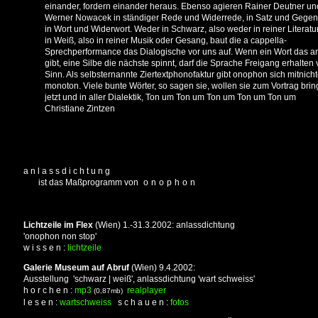
einander, fordern einander heraus. Ebenso agieren Rainer Deutner un
Werner Nowacek in ständiger Rede und Widerrede, in Satz und Gegen
in Wort und Widerwort. Weder in Schwarz, also weder in reiner Literatu
in Weiß, also in reiner Musik oder Gesang, baut die a cappella-
Sprechperformance das Dialogische vor uns auf. Wenn ein Wort das a
gibt, eine Silbe die nächste spinnt, darf die Sprache Freigang erhalten
Sinn. Als selbsternannte Ziertextphonofaktur gibt onophon sich mitnich
monoton. Viele bunte Wörter, so sagen sie, wollen sie zum Vortrag brin
jetzt und in aller Dialektik, Ton um Ton um Ton um Ton um Ton um
Christiane Zintzen
a n l a s s d i c h t u n g
ist das Maßprogramm von
onophon
Lichtzeile im Flex
(Wien) 1.-31.3.2002: anlassdichtung
'onophon non stop'
w i s s e n :
lichtzeile
Galerie Museum auf Abruf
(Wien) 9.4.2002:
Ausstellung 'schwarz | weiß', anlassdichtung 'wart schweiss'
h o r c h e n :
mp3
realplayer
(0,87mb)
l e s e n :
wartschweiss
s c h a u e n :
fotos