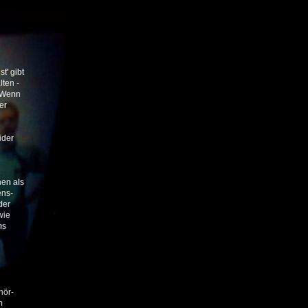
t' gibt
lten -
. Wenn
er
ider
nen als
ens-
der
wie
ms
hör-
n