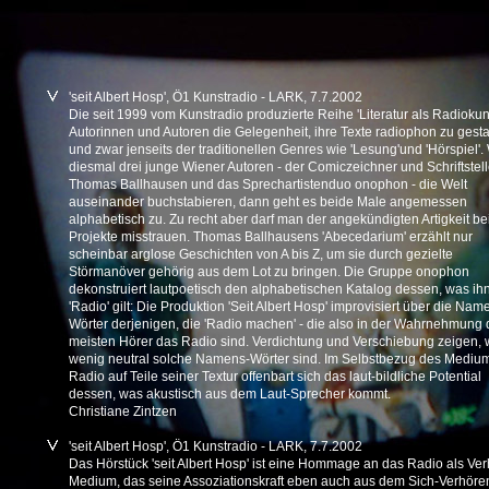
'seit Albert Hosp', Ö1 Kunstradio - LARK, 7.7.2002
Die seit 1999 vom Kunstradio produzierte Reihe 'Literatur als Radiokuns
Autorinnen und Autoren die Gelegenheit, ihre Texte radiophon zu gesta
und zwar jenseits der traditionellen Genres wie 'Lesung'und 'Hörspiel'
diesmal drei junge Wiener Autoren - der Comiczeichner und Schriftstell
Thomas Ballhausen und das Sprechartistenduo onophon - die Welt
auseinander buchstabieren, dann geht es beide Male angemessen
alphabetisch zu. Zu recht aber darf man der angekündigten Artigkeit be
Projekte misstrauen. Thomas Ballhausens 'Abecedarium' erzählt nur
scheinbar arglose Geschichten von A bis Z, um sie durch gezielte
Störmanöver gehörig aus dem Lot zu bringen. Die Gruppe onophon
dekonstruiert lautpoetisch den alphabetischen Katalog dessen, was ih
'Radio' gilt: Die Produktion 'Seit Albert Hosp' improvisiert über die Nam
Wörter derjenigen, die 'Radio machen' - die also in der Wahrnehmung 
meisten Hörer das Radio sind. Verdichtung und Verschiebung zeigen, 
wenig neutral solche Namens-Wörter sind. Im Selbstbezug des Mediu
Radio auf Teile seiner Textur offenbart sich das laut-bildliche Potential
dessen, was akustisch aus dem Laut-Sprecher kommt.
Christiane Zintzen
'seit Albert Hosp', Ö1 Kunstradio - LARK, 7.7.2002
Das Hörstück 'seit Albert Hosp' ist eine Hommage an das Radio als Ver
Medium, das seine Assoziationskraft eben auch aus dem Sich-Verhöre