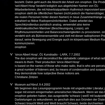
bezieht. Dahin geht auch die Absicht der Arbeit von onophon. Die Prod
'seit Albert Hosp' besteht lediglich aus abgehörten Namen von Ö1-
MitarbeiterInnen, die mit Adverbialpartikeln rhythmisch improvisiert we
onophon stellt die öffentlichen Namen (nicht jedoch die Namensträger,
die realen Personen hinter diesen Namen) in neue Zusammenhänge 
extrahiert so fiktive Radiopersönlichkeiten. Dabei arbeitet das
Sprechkünstlerduo puristisch analog, verwendet also keine
elektroakustischen Manöver (Beschleunigung, Loops), um
Rhythmusunreinheiten und Balanceschwierigkeiten zu provozieren. o
versteht sich als Bühnenensemble und zielt mit dieser radiophonen Pr
darauf, seine Bewegung und Energie auch im körperlosen Medium Ra
kommunizieren.
onophon
'since Albert Hosp', Ö1 Kunstradio - LARK, 7.7.2002
The duo onophon will deconstruct the alphabetic catalogue of what rad
means to them: Their production 'since Albert Hosp'
is based on the names of those who make radio, that is who are percei
a great number of listeners and, by means of condensation and suspen
they demonstrate how subjective these notions are.
Christiane Zintzen
Museum auf Abruf, 9.4.2002
Wir beginnen das Lesungsprogramm heute mit ungedruckter Literatur, 
sogar mit einem einigermaßen amoralischen Maulwerk. Wenn wir das
onophon gebeten haben, das ausgestellte 'schwarz | weiß' mit lautpoe
Darbietungen zu sekundieren, so geschah dies aus Gründen der Dialek
Schwarz braucht Weiß und Weiß braucht Schwarz, beide durchwirken